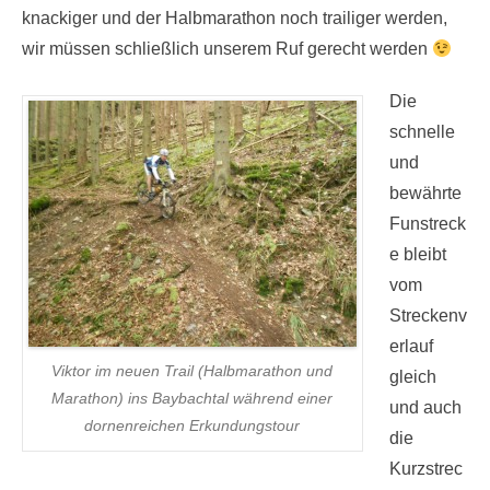
Eines steht jetzt schon fest: Der Marathon wird noch
knackiger und der Halbmarathon noch trailiger werden,
wir müssen schließlich unserem Ruf gerecht werden
Die
schnelle
und
bewährte
Funstreck
e bleibt
vom
Streckenv
erlauf
Viktor im neuen Trail (Halbmarathon und
gleich
Marathon) ins Baybachtal während einer
und auch
dornenreichen Erkundungstour
die