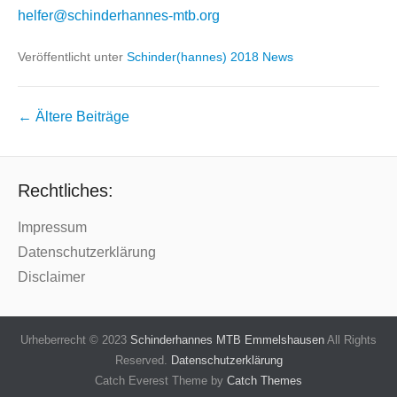
Alle Interessierten melden sich bitte unter
helfer@schinderhannes-mtb.org
Veröffentlicht unter
Schinder(hannes) 2018 News
Beitragsnavigation
←
Ältere Beiträge
Rechtliches:
Impressum
Datenschutzerklärung
Disclaimer
Urheberrecht © 2023
Schinderhannes MTB Emmelshausen
All Rights
Reserved.
Datenschutzerklärung