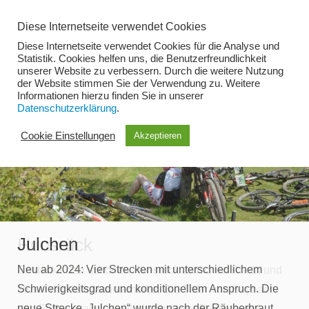
Zum
Diese Internetseite verwendet Cookies
Inhalt
Diese Internetseite verwendet Cookies für die Analyse und
springen
Statistik. Cookies helfen uns, die Benutzerfreundlichkeit
unserer Website zu verbessern. Durch die weitere Nutzung
der Website stimmen Sie der Verwendung zu. Weitere
Menü
Informationen hierzu finden Sie in unserer
Datenschutzerklärung
.
Cookie Einstellungen
Akzeptieren
Julchen
Hunsrück
Neu ab 2024: Vier Strecken mit unterschiedlichem
Entdecke den schönen Hunsrück zwischen Rhein und
Schwierigkeitsgrad und konditionellem Anspruch. Die
Mosel mit dem Mountainbike. Die Täler von Baybach-
neue Strecke „Julchen“ wurde nach der Räuberbraut
und Ehrbachtal sind ein einzigartiger Bikegenuss!