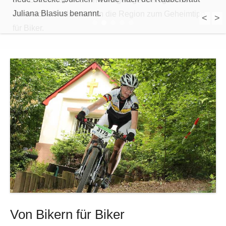
Juliana Blasius benannt.
Zahlreiche Trails machen die Region zum Geheimtipp
<
>
1
2
3
4
5
für Biker.
Von Bikern für Biker