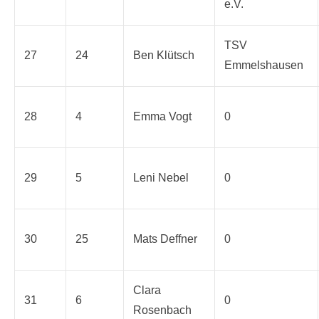
e.V.
TSV
27
24
Ben Klütsch
Emmelshausen
28
4
Emma Vogt
0
29
5
Leni Nebel
0
30
25
Mats Deffner
0
Clara
31
6
0
Rosenbach