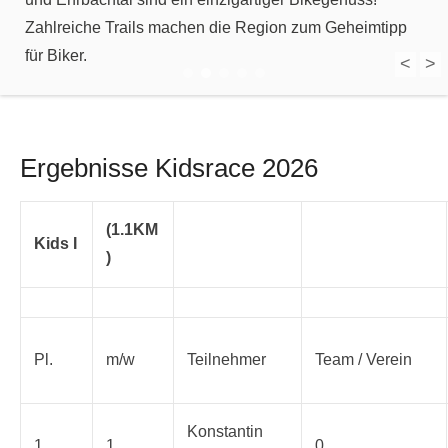
Zahlreiche Trails machen die Region zum Geheimtipp
für Biker.
<
>
1
2
3
4
5
Ergebnisse Kidsrace 2026
(1.1KM
Kids I
)
Pl.
m/w
Teilnehmer
Team / Verein
Konstantin
1
1
0