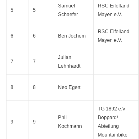
Samuel
RSC Eifelland
5
5
Schaefer
Mayen e.V.
RSC Eifelland
6
6
Ben Jochem
Mayen e.V.
Julian
7
7
Lehnhardt
8
8
Neo Egert
TG 1892 e.V.
Phil
Boppard/
9
9
Kochmann
Abteilung
Mountainbike