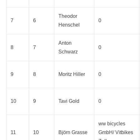
Theodor
7
6
0
Henschel
Anton
8
7
0
Schwarz
9
8
Moritz Hiller
0
10
9
Tavi Gold
0
ww bicycles
11
10
Björn Grasse
GmbH/ Vitbikes