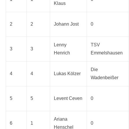
Klaus
2
2
Johann Jost
0
Lenny
TSV
3
3
Henrich
Emmelshausen
Die
4
4
Lukas Kölzer
Wadenbeißer
5
5
Levent Ceven
0
Ariana
6
1
0
Henschel