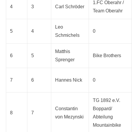
1.FC Oberahr /
4
3
Carl Schröder
Team Oberahr
Leo
5
4
0
Schmichels
Matthis
6
5
Bike Brothers
Sprenger
7
6
Hannes Nick
0
TG 1892 e.V.
Constantin
Boppard/
8
7
von Mezynski
Abteilung
Mountainbike