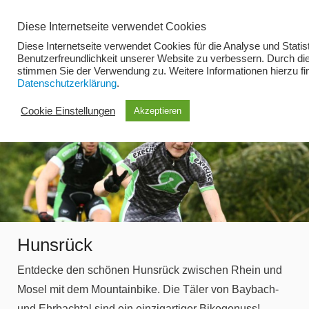
Zum
Diese Internetseite verwendet Cookies
Inhalt
Diese Internetseite verwendet Cookies für die Analyse und Statist
springen
Benutzerfreundlichkeit unserer Website zu verbessern. Durch di
stimmen Sie der Verwendung zu. Weitere Informationen hierzu fi
Datenschutzerklärung
.
Menü
Cookie Einstellungen
Akzeptieren
Hunsrück
Entdecke den schönen Hunsrück zwischen Rhein und
Mosel mit dem Mountainbike. Die Täler von Baybach-
und Ehrbachtal sind ein einzigartiger Bikegenuss!