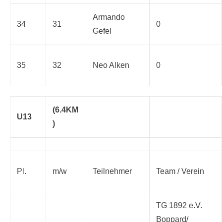
Armando
34
31
0
Gefel
35
32
Neo Alken
0
(6.4KM
U13
)
Pl.
m/w
Teilnehmer
Team / Verein
TG 1892 e.V.
Boppard/