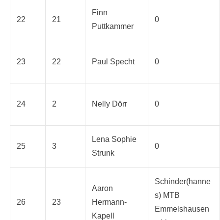
Finn
22
21
0
Puttkammer
23
22
Paul Specht
0
24
2
Nelly Dörr
0
Lena Sophie
25
3
0
Strunk
Schinder(hanne
Aaron
s) MTB
26
23
Hermann-
Emmelshausen
Kapell