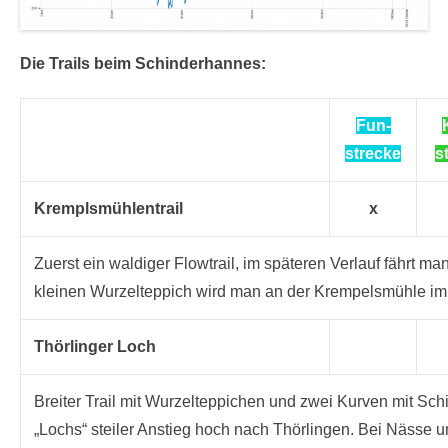
Die Trails beim Schinderhannes:
Fun-
strecke
s
Kremplsmühlentrail
x
Zuerst ein waldiger Flowtrail, im späteren Verlauf fährt 
kleinen Wurzelteppich wird man an der Krempelsmühle im
Thörlinger Loch
Breiter Trail mit Wurzelteppichen und zwei Kurven mit Sch
„Lochs“ steiler Anstieg hoch nach Thörlingen. Bei Nässe