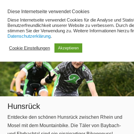
Zum
Diese Internetseite verwendet Cookies
Inhalt
Diese Internetseite verwendet Cookies für die Analyse und Statist
springen
Benutzerfreundlichkeit unserer Website zu verbessern. Durch di
stimmen Sie der Verwendung zu. Weitere Informationen hierzu fi
Datenschutzerklärung
.
Menü
Cookie Einstellungen
Akzeptieren
Hunsrück
Entdecke den schönen Hunsrück zwischen Rhein und
Mosel mit dem Mountainbike. Die Täler von Baybach-
und Ehrbachtal sind ein einzigartiger Bikegenuss!