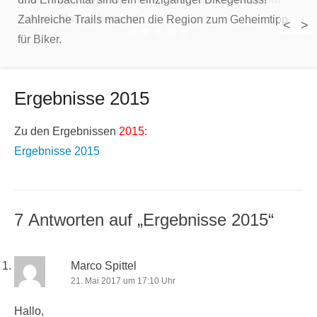
Juliana Blasius benannt.
Zahlreiche Trails machen die Region zum Geheimtipp
<
>
1
2
3
4
5
für Biker.
Ergebnisse 2015
Zu den Ergebnissen
2015:
Ergebnisse 2015
7 Antworten auf „Ergebnisse 2015“
Marco Spittel
21. Mai 2017 um 17:10 Uhr
Hallo,