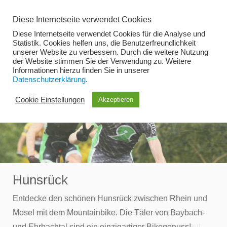
Zum
Diese Internetseite verwendet Cookies
Inhalt
Diese Internetseite verwendet Cookies für die Analyse und
springen
Statistik. Cookies helfen uns, die Benutzerfreundlichkeit
unserer Website zu verbessern. Durch die weitere Nutzung
der Website stimmen Sie der Verwendung zu. Weitere
Menü
Informationen hierzu finden Sie in unserer
Datenschutzerklärung
.
Cookie Einstellungen
Akzeptieren
Julchen
Hunsrück
Neu ab 2024: Vier Strecken mit unterschiedlichem
Entdecke den schönen Hunsrück zwischen Rhein und
Schwierigkeitsgrad und konditionellem Anspruch. Die
Mosel mit dem Mountainbike. Die Täler von Baybach-
neue Strecke „Julchen“ wurde nach der Räuberbraut
und Ehrbachtal sind ein einzigartiger Bikegenuss!