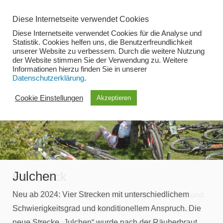
Zum
Diese Internetseite verwendet Cookies
Inhalt
Diese Internetseite verwendet Cookies für die Analyse und
springen
Statistik. Cookies helfen uns, die Benutzerfreundlichkeit
unserer Website zu verbessern. Durch die weitere Nutzung
der Website stimmen Sie der Verwendung zu. Weitere
Menü
Informationen hierzu finden Sie in unserer
Datenschutzerklärung
.
Cookie Einstellungen
Akzeptieren
Julchen
Hunsrück
Neu ab 2024: Vier Strecken mit unterschiedlichem
Entdecke den schönen Hunsrück zwischen Rhein und
Schwierigkeitsgrad und konditionellem Anspruch. Die
Mosel mit dem Mountainbike. Die Täler von Baybach-
neue Strecke „Julchen“ wurde nach der Räuberbraut
und Ehrbachtal sind ein einzigartiger Bikegenuss!