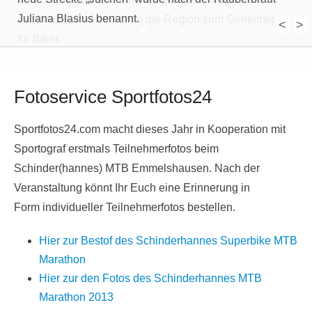
Juliana Blasius benannt.
Zahlreiche Trails machen die Region zum Geheimtipp
<
>
1
2
3
4
5
für Biker.
Fotoservice Sportfotos24
Sportfotos24.com macht dieses Jahr in Kooperation mit
Sportograf erstmals Teilnehmerfotos beim
Schinder(hannes) MTB Emmelshausen. Nach der
Veranstaltung könnt Ihr Euch eine Erinnerung in
Form individueller Teilnehmerfotos bestellen.
Hier zur Bestof des Schinderhannes Superbike MTB
Marathon
Hier zur den Fotos des Schinderhannes MTB
Marathon 2013