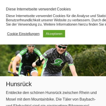
Zum
Diese Internetseite verwendet Cookies
Inhalt
Diese Internetseite verwendet Cookies für die Analyse und Statist
springen
Benutzerfreundlichkeit unserer Website zu verbessern. Durch d
Sie der Verwendung zu. Weitere Informationen hierzu finden Sie 
Menü
Cookie Einstellungen
Akzeptieren
Hunsrück
Entdecke den schönen Hunsrück zwischen Rhein und
Mosel mit dem Mountainbike. Die Täler von Baybach-
und Ehrbachtal sind ein einzigartiger Bikegenuss!