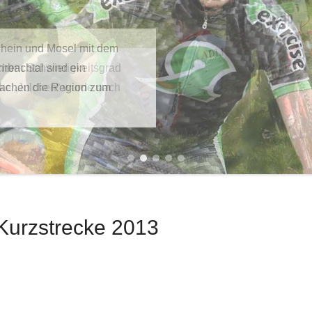
hein und Mosel mit dem
rbachtal sind ein
 machen die Region zum
1
2
3
4
5
Kurzstrecke 2013