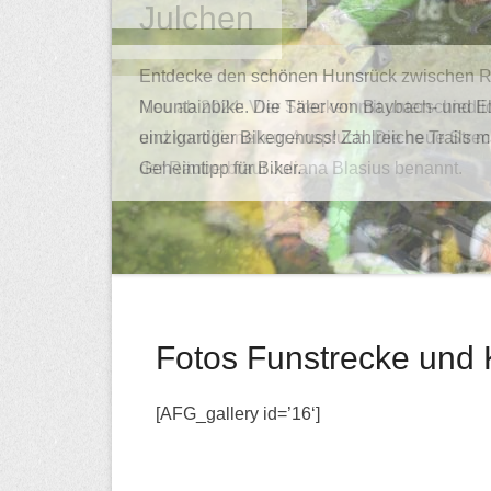
Entdecke den schönen Hunsrück zwischen R
Mountainbike. Die Täler von Baybach- und Eh
einzigartiger Bikegenuss! Zahlreiche Trails
Geheimtipp für Biker.
Fotos Funstrecke und 
[AFG_gallery id=’16‘]