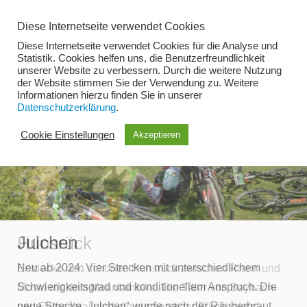
Zum
Diese Internetseite verwendet Cookies
Inhalt
Diese Internetseite verwendet Cookies für die Analyse und
springen
Statistik. Cookies helfen uns, die Benutzerfreundlichkeit
unserer Website zu verbessern. Durch die weitere Nutzung
der Website stimmen Sie der Verwendung zu. Weitere
Menü
Informationen hierzu finden Sie in unserer
Datenschutzerklärung
.
Cookie Einstellungen
Akzeptieren
Julchen
Hunsrück
Neu ab 2024: Vier Strecken mit unterschiedlichem
Entdecke den schönen Hunsrück zwischen Rhein und
Schwierigkeitsgrad und konditionellem Anspruch. Die
Mosel mit dem Mountainbike. Die Täler von Baybach-
neue Strecke „Julchen“ wurde nach der Räuberbraut
und Ehrbachtal sind ein einzigartiger Bikegenuss!