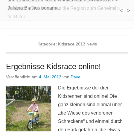
Juliana Blasius benannt.
Zahlreiche Trails machen die Region zum Geheimtipp
<
>
1
2
3
4
5
für Biker.
Kategorie:
Kidsrace 2013 News
Ergebnisse Kidsrace online!
Veröffentlicht am
4. Mai 2013
von
Dave
Die Ergebnisse der drei
Kidsrennen sind online! Die
ganz kleinen sind einmal über
„die Wiese des verlorenen
Schreckens“ und einmal durch
den Park gefahren, die etwas