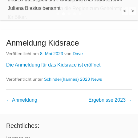
Juliana Blasius benannt.
Zahlreiche Trails machen die Region zum Geheimtipp
<
>
1
2
3
4
5
für Biker.
Anmeldung Kidsrace
Veröffentlicht am
8. Mai 2023
von
Dave
Die Anmeldung für das Kidsrace ist eröffnet.
Veröffentlicht unter
Schinder(hannes) 2023 News
Beitragsnavigation
←
Anmeldung
Ergebnisse 2023
→
Rechtliches: