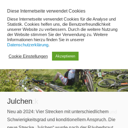
Zum
Diese Internetseite verwendet Cookies
Inhalt
Diese Internetseite verwendet Cookies für die Analyse und
springen
Statistik. Cookies helfen uns, die Benutzerfreundlichkeit
unserer Website zu verbessern. Durch die weitere Nutzung
der Website stimmen Sie der Verwendung zu. Weitere
Menü
Informationen hierzu finden Sie in unserer
Datenschutzerklärung
.
Cookie Einstellungen
Akzeptieren
Julchen
Hunsrück
Neu ab 2024: Vier Strecken mit unterschiedlichem
Entdecke den schönen Hunsrück zwischen Rhein und
Schwierigkeitsgrad und konditionellem Anspruch. Die
Mosel mit dem Mountainbike. Die Täler von Baybach-
neue Strecke „Julchen“ wurde nach der Räuberbraut
und Ehrbachtal sind ein einzigartiger Bikegenuss!