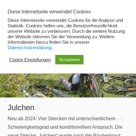
Zum
Diese Internetseite verwendet Cookies
Inhalt
Diese Internetseite verwendet Cookies für die Analyse und
springen
Statistik. Cookies helfen uns, die Benutzerfreundlichkeit
unserer Website zu verbessern. Durch die weitere Nutzung
der Website stimmen Sie der Verwendung zu. Weitere
Menü
Informationen hierzu finden Sie in unserer
Datenschutzerklärung
.
Cookie Einstellungen
Akzeptieren
Julchen
Hunsrück
Neu ab 2024: Vier Strecken mit unterschiedlichem
Entdecke den schönen Hunsrück zwischen Rhein und
Schwierigkeitsgrad und konditionellem Anspruch. Die
Mosel mit dem Mountainbike. Die Täler von Baybach-
neue Strecke „Julchen“ wurde nach der Räuberbraut
und Ehrbachtal sind ein einzigartiger Bikegenuss!