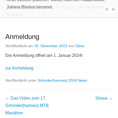
Juliana Blasius benannt.
Zahlreiche Trails machen die Region zum Geheimtipp
<
>
1
2
3
4
5
für Biker.
Anmeldung
Veröffentlicht am
25. Dezember 2023
von
Dave
Die Anmeldung öffnet am 1. Januar 2024!
zur Anmeldung
Veröffentlicht unter
Schinder(hannes) 2024 News
Beitragsnavigation
←
Das Video zum 17.
Strava
→
Schinder(hannes) MTB
Marathon