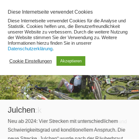
Zum
Diese Internetseite verwendet Cookies
Inhalt
Diese Internetseite verwendet Cookies für die Analyse und
springen
Statistik. Cookies helfen uns, die Benutzerfreundlichkeit
unserer Website zu verbessern. Durch die weitere Nutzung
der Website stimmen Sie der Verwendung zu. Weitere
Menü
Informationen hierzu finden Sie in unserer
Datenschutzerklärung
.
Cookie Einstellungen
Akzeptieren
Julchen
Hunsrück
Neu ab 2024: Vier Strecken mit unterschiedlichem
Entdecke den schönen Hunsrück zwischen Rhein und
Schwierigkeitsgrad und konditionellem Anspruch. Die
Mosel mit dem Mountainbike. Die Täler von Baybach-
neue Strecke „Julchen“ wurde nach der Räuberbraut
und Ehrbachtal sind ein einzigartiger Bikegenuss!