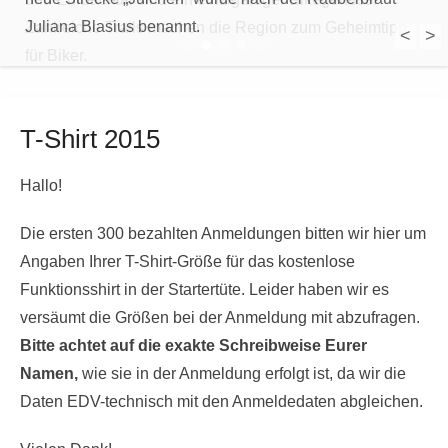
Juliana Blasius benannt.
Zahlreiche Trails machen die Region zum Geheimtipp
<
>
1
2
3
4
5
für Biker.
T-Shirt 2015
Hallo!
Die ersten 300 bezahlten Anmeldungen bitten wir hier um
Angaben Ihrer T-Shirt-Größe für das kostenlose
Funktionsshirt in der Startertüte. Leider haben wir es
versäumt die Größen bei der Anmeldung mit abzufragen.
Bitte achtet auf die exakte Schreibweise Eurer
Namen,
wie sie in der Anmeldung erfolgt ist, da wir die
Daten EDV-technisch mit den Anmeldedaten abgleichen.