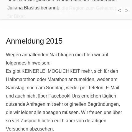
Juliana Blasius benannt.
Zahlreiche Trails machen die Region zum Geheimtipp
<
>
1
2
3
4
5
für Biker.
Anmeldung 2015
Wegen anhaltenden Nachfragen möchten wir auf
folgendes hinweisen:
Es gibt KEINERLEI MÖGLICHKEIT mehr, sich für den
Halbmarathon oder Marathon anzumelden, weder am
Samstag, noch am Sonntag, weder per Telefon, E-Mail
und auch nicht über Facebook! Uns erreichen täglich
dutzende Anfragen mit sehr originellen Begründungen,
die wir leider alle absagen müssen. Wir freuen uns über
so viel Zuspruch bitten euch aber von derartigen
Versuchen abzusehen.