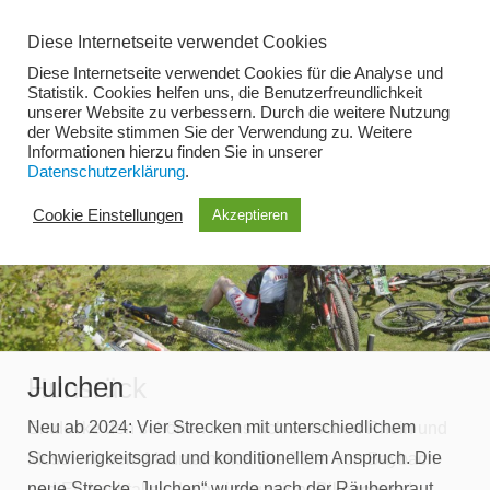
Zum
Diese Internetseite verwendet Cookies
Inhalt
Diese Internetseite verwendet Cookies für die Analyse und
springen
Statistik. Cookies helfen uns, die Benutzerfreundlichkeit
unserer Website zu verbessern. Durch die weitere Nutzung
der Website stimmen Sie der Verwendung zu. Weitere
Menü
Informationen hierzu finden Sie in unserer
Datenschutzerklärung
.
Cookie Einstellungen
Akzeptieren
Julchen
Hunsrück
Neu ab 2024: Vier Strecken mit unterschiedlichem
Entdecke den schönen Hunsrück zwischen Rhein und
Schwierigkeitsgrad und konditionellem Anspruch. Die
Mosel mit dem Mountainbike. Die Täler von Baybach-
neue Strecke „Julchen“ wurde nach der Räuberbraut
und Ehrbachtal sind ein einzigartiger Bikegenuss!